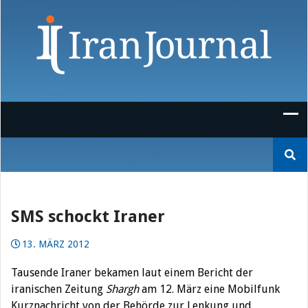
Skip
to
content
Suchen
nach:
SMS schockt Iraner
13. MÄRZ 2012
Tausende Iraner bekamen laut einem Bericht der
iranischen Zeitung
Shargh
am 12. März eine Mobilfunk
Kurznachricht von der Behörde zur Lenkung und