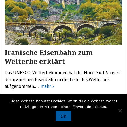
Iranische Eisenbahn zum
Welterbe erklärt
Das UNESCO-Welterbekomitee hat die Nord-Süd-Strecke
der iranischen Eisenbahn in die Liste des Welterbes
aufgenommen.…
mehr »
Diese Website benutzt Cookies. Wenn du die Website weiter
nutzt, gehen wir von deinem Einverständnis aus.
© Iran Journal |
Über uns
|
Förderung
|
Newsletter
|
Impressum
|
OK
Datenschutz
|
Kontakt