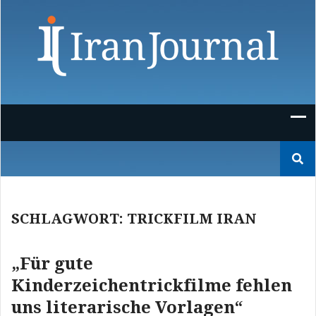
Skip
to
content
Suchen
nach:
SCHLAGWORT:
TRICKFILM IRAN
„Für gute
Kinderzeichentrickfilme fehlen
uns literarische Vorlagen“