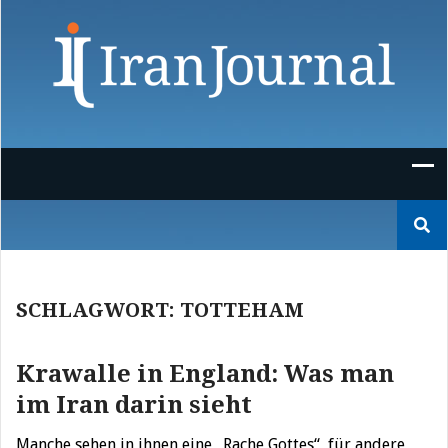
Skip
to
content
Suchen
nach:
SCHLAGWORT:
TOTTEHAM
Krawalle in England: Was man
im Iran darin sieht
Manche sehen in ihnen eine „Rache Gottes“, für andere