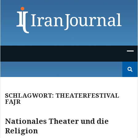
Skip
to
content
Suchen
nach:
SCHLAGWORT:
THEATERFESTIVAL
FAJR
Nationales Theater und die
Religion