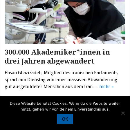
300.000 Akademiker*innen in
drei Jahren abgewandert
Ehsan Ghazizadeh, Mitglied des iranischen Parlaments,
sprach am Dienstag von einer massiven Abwanderung
gut ausgebildeter Menschen aus dem Iran.…
mehr »
Diese Website benutzt Cookies. Wenn du die Website weiter
nutzt, gehen wir von deinem Einverständnis aus.
© Iran Journal |
Über uns
|
Förderung
|
Newsletter
|
Impressum
|
OK
Datenschutz
|
Kontakt