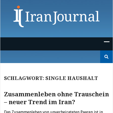
Skip
to
content
Suchen
nach:
SCHLAGWORT:
SINGLE HAUSHALT
Zusammenleben ohne Trauschein
– neuer Trend im Iran?
Das Zusammenleben von unverheirateten Paaren ist in