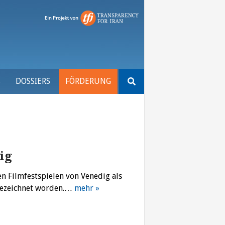
Suchen
S
DOSSIERS
FÖRDERUNG
nach:
ig
en Filmfestspielen von Venedig als
sgezeichnet worden.…
mehr »