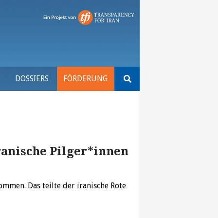
Suchen
S
DOSSIERS
FÖRDERUNG
nach:
iranische Pilger*innen
ommen. Das teilte der iranische Rote