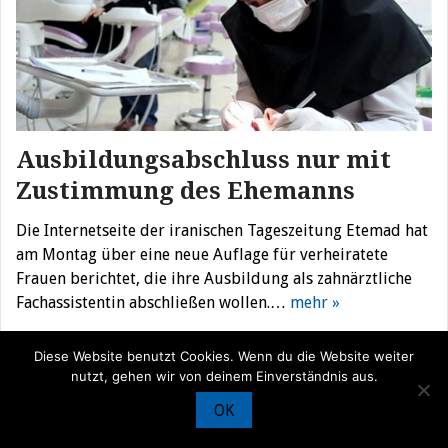
Ausbildungsabschluss nur mit
Zustimmung des Ehemanns
Die Internetseite der iranischen Tageszeitung Etemad hat
am Montag über eine neue Auflage für verheiratete
Frauen berichtet, die ihre Ausbildung als zahnärztliche
Fachassistentin abschließen wollen.…
mehr »
Diese Website benutzt Cookies. Wenn du die Website weiter
nutzt, gehen wir von deinem Einverständnis aus.
© Iran Journal |
Über uns
|
Förderung
|
Newsletter
|
Impressum
|
OK
Datenschutz
|
Kontakt