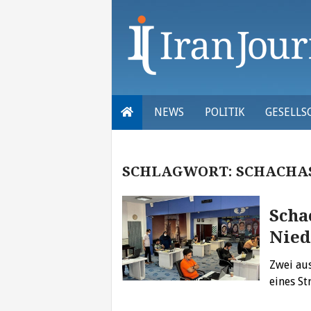
Skip
to
content
NEWS
POLITIK
GESELLS
SCHLAGWORT:
SCHACHA
Scha
Nied
Zwei au
eines S