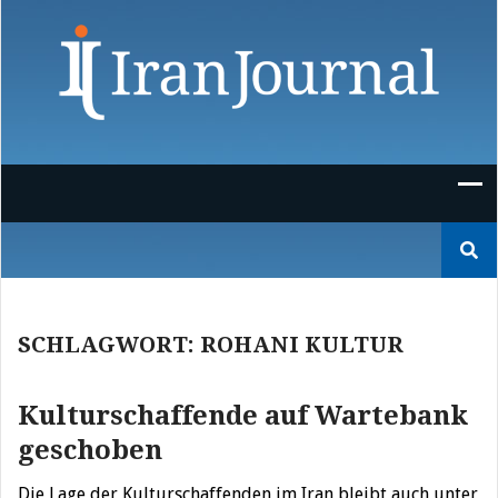
Skip
to
content
Suchen
nach:
SCHLAGWORT:
ROHANI KULTUR
Kulturschaffende auf Wartebank
geschoben
Die Lage der Kulturschaffenden im Iran bleibt auch unter