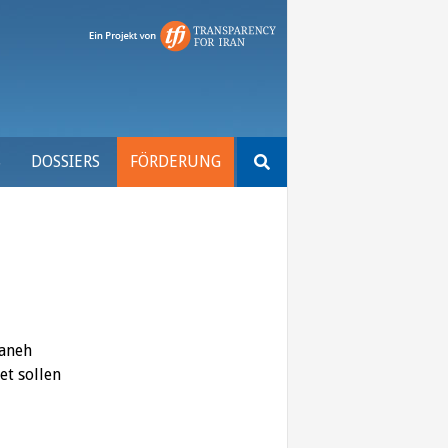
Suchen
S
DOSSIERS
FÖRDERUNG
nach:
haneh
et sollen