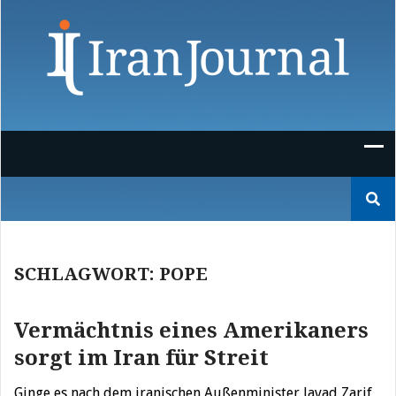
Skip
to
content
Suchen
nach:
SCHLAGWORT:
POPE
Vermächtnis eines Amerikaners
sorgt im Iran für Streit
Ginge es nach dem iranischen Außenminister Javad Zarif,