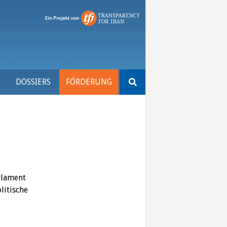
Suchen
S
DOSSIERS
FÖRDERUNG
nach:
rlament
litische