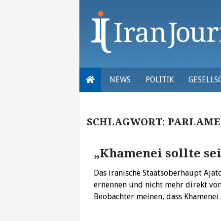
Skip
to
content
NEWS
POLITIK
GESELLS
SCHLAGWORT:
PARLAME
„Khamenei sollte se
Das iranische Staatsoberhaupt Ajat
ernennen und nicht mehr direkt vom 
Beobachter meinen, dass Khamenei 