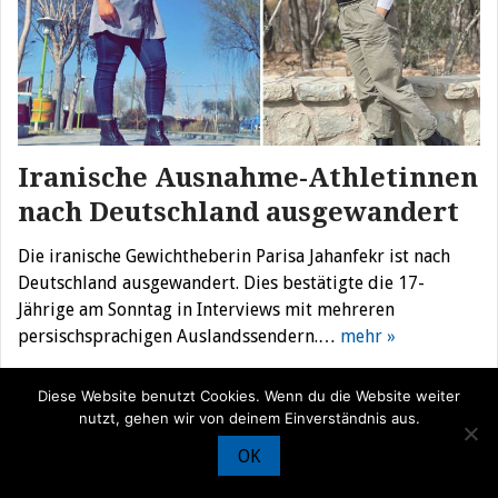
Iranische Ausnahme-Athletinnen
nach Deutschland ausgewandert
Die iranische Gewichtheberin Parisa Jahanfekr ist nach
Deutschland ausgewandert. Dies bestätigte die 17-
Jährige am Sonntag in Interviews mit mehreren
persischsprachigen Auslandssendern.…
mehr »
Diese Website benutzt Cookies. Wenn du die Website weiter
nutzt, gehen wir von deinem Einverständnis aus.
© Iran Journal |
Über uns
|
Förderung
|
Newsletter
|
Impressum
|
OK
Datenschutz
|
Kontakt