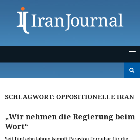
Skip
to
content
Suchen
nach:
SCHLAGWORT:
OPPOSITIONELLE IRAN
„Wir nehmen die Regierung beim
Wort“
Seit fünfzehn Jahren kämpft Parastou Forouhar für die