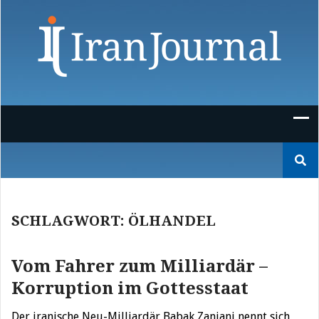
Skip
to
content
Suchen
nach:
SCHLAGWORT:
ÖLHANDEL
Vom Fahrer zum Milliardär –
Korruption im Gottesstaat
Der iranische Neu-Milliardär Babak Zanjani nennt sich