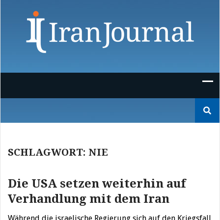
Skip
to
content
Suchen
nach:
SCHLAGWORT:
NIE
Die USA setzen weiterhin auf
Verhandlung mit dem Iran
Während die israelische Regierung sich auf den Kriegsfall