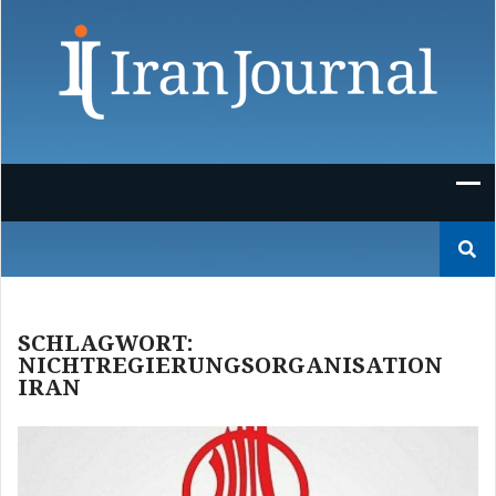
Skip
to
content
Suchen
nach:
SCHLAGWORT:
NICHTREGIERUNGSORGANISATION
IRAN