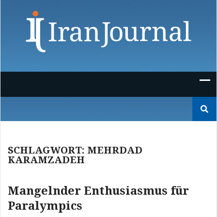
Skip
to
content
Suchen
nach:
SCHLAGWORT:
MEHRDAD
KARAMZADEH
Mangelnder Enthusiasmus für
Paralympics