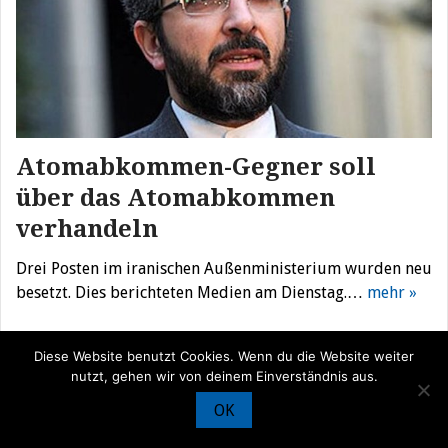
Atomabkommen-Gegner soll
über das Atomabkommen
verhandeln
Drei Posten im iranischen Außenministerium wurden neu
besetzt. Dies berichteten Medien am Dienstag.…
mehr »
Diese Website benutzt Cookies. Wenn du die Website weiter
nutzt, gehen wir von deinem Einverständnis aus.
© Iran Journal |
Über uns
|
Förderung
|
Newsletter
|
Impressum
|
OK
Datenschutz
|
Kontakt