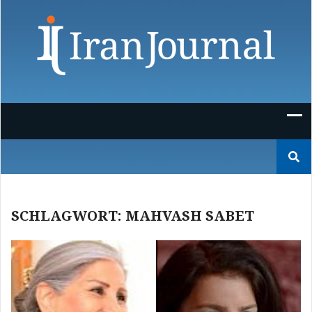
Skip
to
content
Suchen
nach:
SCHLAGWORT:
MAHVASH SABET