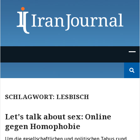
Skip
to
content
Suchen
nach:
SCHLAGWORT:
LESBISCH
Let's talk about sex: Online
gegen Homophobie
Um die gesellschaftlichen und politischen Tabus rund