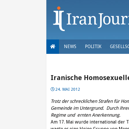
Skip
to
content
NEWS
POLITIK
GESELLS
Iranische Homosexuelle
24. MAI 2012
Trotz der
schrecklichen Strafen für Hom
Gemeinde im Untergrund. Durch ihren 
Regime und ernten Anerkennung.
Am 17. Mai wurde international der 
wagte es eine kleine Gruppe von Mens