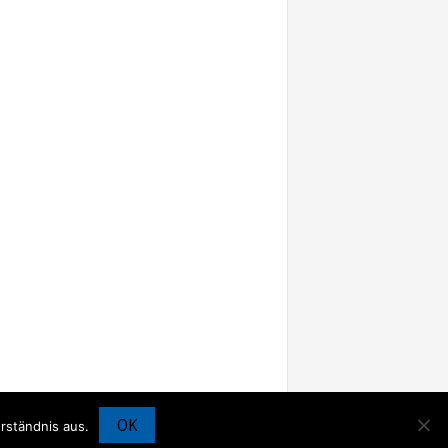
OK
rständnis aus.