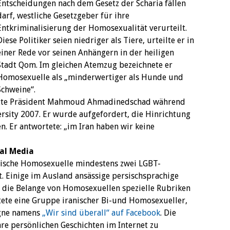
Entscheidungen nach dem Gesetz der Scharia fällen
darf, westliche Gesetzgeber für ihre
Entkriminalisierung der Homosexualität verurteilt.
Diese Politiker seien niedriger als Tiere, urteilte er in
einer Rede vor seinen Anhängern in der heiligen
Stadt Qom. Im gleichen Atemzug bezeichnete er
Homosexuelle als „minderwertiger als Hunde und
Schweine“.
hatte Präsident Mahmoud Ahmadinedschad während
ersity 2007. Er wurde aufgefordert, die Hinrichtung
. Er antwortete: „im Iran haben wir keine
ial Media
nische Homosexuelle mindestens zwei LGBT-
. Einige im Ausland ansässige persischsprachige
die Belange von Homosexuellen spezielle Rubriken
tete eine Gruppe iranischer Bi-und Homosexueller,
gne namens
„Wir sind überall“ auf Facebook
. Die
re persönlichen Geschichten im Internet zu