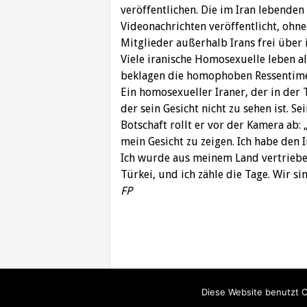
veröffentlichen. Die im Iran lebend
Videonachrichten veröffentlicht, ohne
Mitglieder außerhalb Irans frei über 
Viele iranische Homosexuelle leben al
beklagen die homophoben Ressentimen
Ein homosexueller Iraner, der in der T
der sein Gesicht nicht zu sehen ist. S
Botschaft rollt er vor der Kamera ab: 
mein Gesicht zu zeigen. Ich habe den 
Ich wurde aus meinem Land vertrieben
Türkei, und ich zähle die Tage. Wir si
FP
Beitragsnavigation
Diese Website benutzt C
© Iran Journal |
Über uns
|
Förderung
|
Newslett