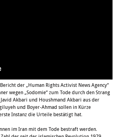
 Bericht der „Human Rights Activist News Agency“
änner wegen „Sodomie“ zum Tode durch den Strang
ri, Javid Akbari und Houshmand Akbari aus der
giluyeh und Boyer-Ahmad sollen in Kürze
ste Instanz die Urteile bestätigt hat.
nnen im Iran mit dem Tode bestraft werden.
ahl der seit der islamischen Revolution 1979