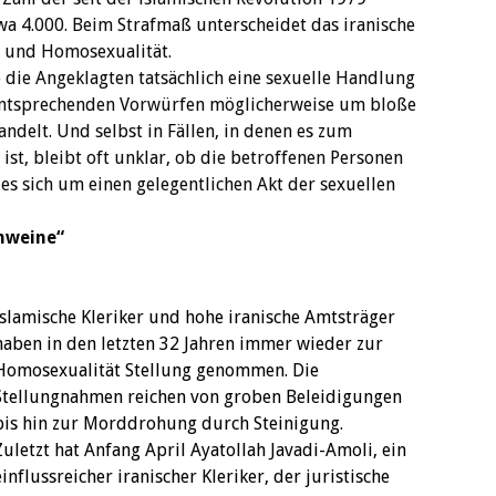
a 4.000. Beim Strafmaß unterscheidet das iranische
g und Homosexualität.
ob die Angeklagten tatsächlich eine sexuelle Handlung
 entsprechenden Vorwürfen möglicherweise um bloße
ndelt. Und selbst in Fällen, in denen es zum
st, bleibt oft unklar, ob die betroffenen Personen
es sich um einen gelegentlichen Akt der sexuellen
hweine“
Islamische Kleriker und hohe iranische Amtsträger
haben in den letzten 32 Jahren immer wieder zur
Homosexualität Stellung genommen. Die
Stellungnahmen reichen von groben Beleidigungen
bis hin zur Morddrohung durch Steinigung.
Zuletzt hat Anfang April Ayatollah Javadi-Amoli, ein
einflussreicher iranischer Kleriker, der juristische