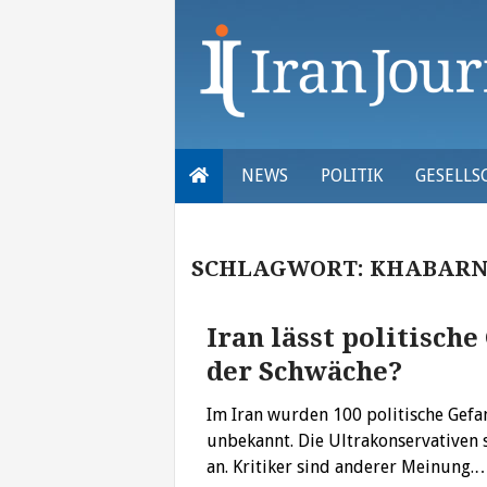
Skip
to
content
NEWS
POLITIK
GESELLS
SCHLAGWORT:
KHABARN
Iran lässt politisch
der Schwäche?
Im Iran wurden 100 politische Gefa
unbekannt. Die Ultrakonservativen s
an. Kritiker sind anderer Meinung