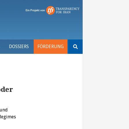
Suchen
S
DOSSIERS
FÖRDERUNG
nach:
oder
 und
 Regimes