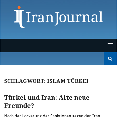
Skip
to
content
Suchen
nach:
SCHLAGWORT:
ISLAM TÜRKEI
Türkei und Iran: Alte neue
Freunde?
Nach der Lockerung der Sanktionen gegen den Iran