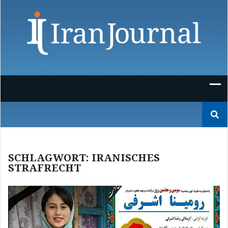
Skip
to
content
Suchen
nach:
SCHLAGWORT:
IRANISCHES
STRAFRECHT