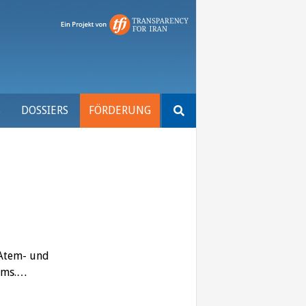
Suchen
S
DOSSIERS
FÖRDERUNG
nach:
 Atem- und
lems.…