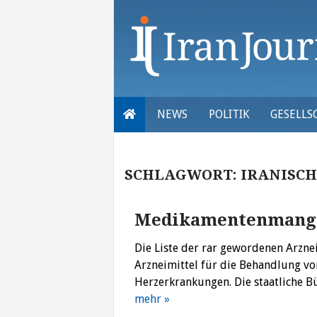
Skip
to
content
NEWS
POLITIK
GESELLS
SCHLAGWORT:
IRANISC
Medikamentenmange
Die Liste der rar gewordenen Arzne
Arzneimittel für die Behandlung vo
Herzerkrankungen. Die staatliche 
mehr »