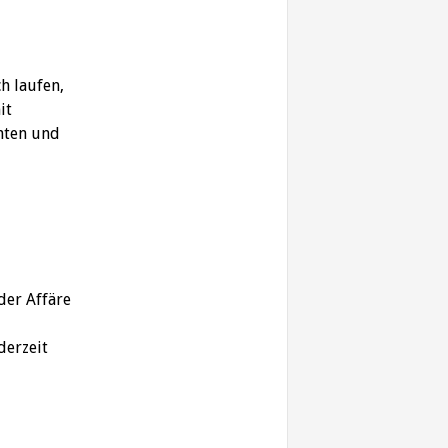
h laufen,
it
nten und
der Affäre
derzeit