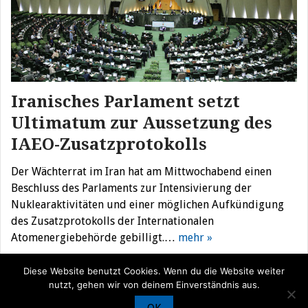
Iranisches Parlament setzt
Ultimatum zur Aussetzung des
IAEO-Zusatzprotokolls
Der Wächterrat im Iran hat am Mittwochabend einen
Beschluss des Parlaments zur Intensivierung der
Nuklearaktivitäten und einer möglichen Aufkündigung
des Zusatzprotokolls der Internationalen
Atomenergiebehörde gebilligt.…
mehr »
Diese Website benutzt Cookies. Wenn du die Website weiter
nutzt, gehen wir von deinem Einverständnis aus.
© Iran Journal |
Über uns
|
Förderung
|
Newsletter
|
Impressum
|