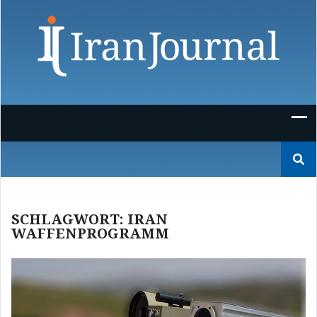
Skip
to
content
Suchen
nach:
SCHLAGWORT:
IRAN
WAFFENPROGRAMM