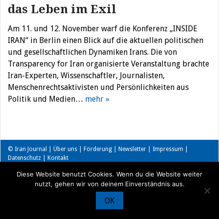
das Leben im Exil
Am 11. und 12. November warf die Konferenz „INSIDE
IRAN“ in Berlin einen Blick auf die aktuellen politischen
und gesellschaftlichen Dynamiken Irans. Die von
Transparency for Iran organisierte Veranstaltung brachte
Iran-Experten, Wissenschaftler, Journalisten,
Menschenrechtsaktivisten und Persönlichkeiten aus
Politik und Medien…
mehr »
© Iran Journal |
Über uns
|
Förderung
|
Newsletter
|
Impressum
|
Datenschutz
|
Kontakt
Diese Website benutzt Cookies. Wenn du die Website weiter
nutzt, gehen wir von deinem Einverständnis aus.
OK