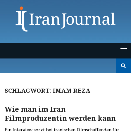
Skip
to
content
Suchen
nach:
SCHLAGWORT:
IMAM REZA
Wie man im Iran
Filmproduzentin werden kann
Ein Interview sorgt bei iranischen Filmschaffenden für