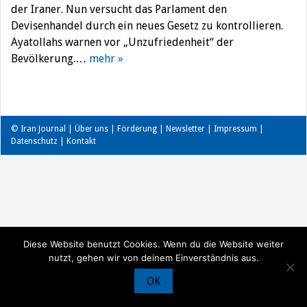
der Iraner. Nun versucht das Parlament den
Devisenhandel durch ein neues Gesetz zu kontrollieren.
Ayatollahs warnen vor „Unzufriedenheit“ der
Bevölkerung.…
mehr »
© Iran Journal |
Über uns
|
Förderung
|
Newsletter
|
Impressum
|
Datenschutz
|
Kontakt
Diese Website benutzt Cookies. Wenn du die Website weiter
nutzt, gehen wir von deinem Einverständnis aus.
OK