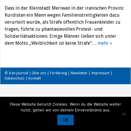
Dass in der Kleinstadt Meriwan in der iranischen Provinz
Kurdistan ein Mann wegen Familienstreitigkeiten dazu
verurteilt wurde, als Strafe öffentlich Frauenkleider zu
tragen, führte zu phantasievollen Protest- und
Solidaritätsaktionen. Einige Männer ließen sich unter
dem Motto „Weiblichkeit ist keine Strafe“…
mehr »
© Iran Journal |
Über uns
|
Förderung
|
Newsletter
|
Impressum
|
Datenschutz
|
Kontakt
Diese Website benutzt Cookies. Wenn du die Website weiter
nutzt, gehen wir von deinem Einverständnis aus.
OK