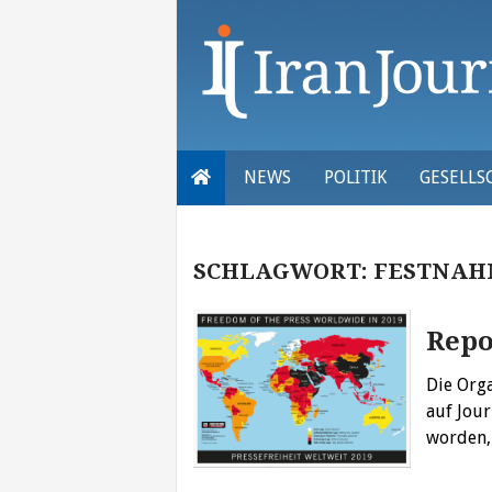
Skip
to
content
NEWS
POLITIK
GESELLS
SCHLAGWORT:
FESTNAH
Repo
Die Orga
auf Jou
worden,