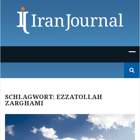
Skip
to
content
Suchen
nach:
SCHLAGWORT:
EZZATOLLAH
ZARGHAMI