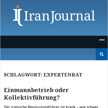
Skip
to
content
Suchen
nach:
SCHLAGWORT:
EXPERTENRAT
Einmannbetrieb oder
Kollektivführung?
Der iranische Revolutionsführer ist krank – wie schwer,