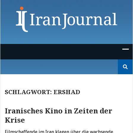
Skip
to
content
Suchen
nach:
SCHLAGWORT:
ERSHAD
Iranisches Kino in Zeiten der
Krise
Filmschaffende im Iran klagen über die wachsende