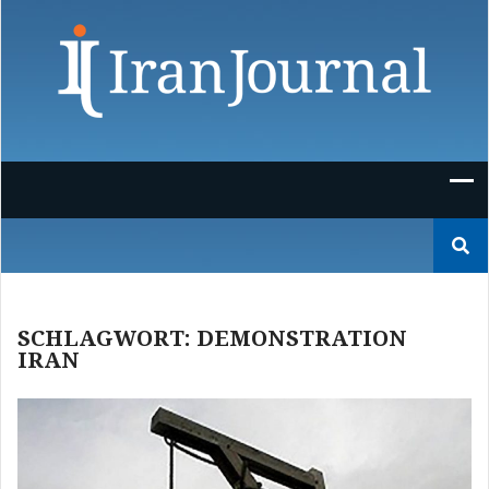
Skip
to
content
Suchen
nach:
SCHLAGWORT:
DEMONSTRATION
IRAN