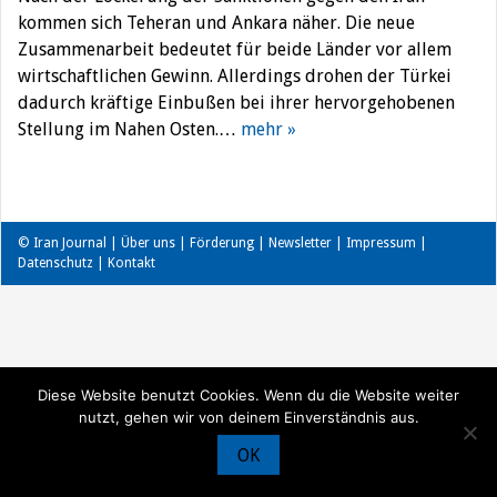
kommen sich Teheran und Ankara näher. Die neue
Zusammenarbeit bedeutet für beide Länder vor allem
wirtschaftlichen Gewinn. Allerdings drohen der Türkei
dadurch kräftige Einbußen bei ihrer hervorgehobenen
Stellung im Nahen Osten.…
mehr »
© Iran Journal |
Über uns
|
Förderung
|
Newsletter
|
Impressum
|
Datenschutz
|
Kontakt
Diese Website benutzt Cookies. Wenn du die Website weiter
nutzt, gehen wir von deinem Einverständnis aus.
OK