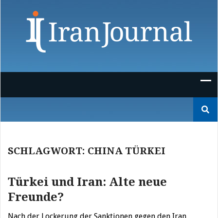
Skip
to
content
Suchen
nach:
SCHLAGWORT:
CHINA TÜRKEI
Türkei und Iran: Alte neue
Freunde?
Nach der Lockerung der Sanktionen gegen den Iran