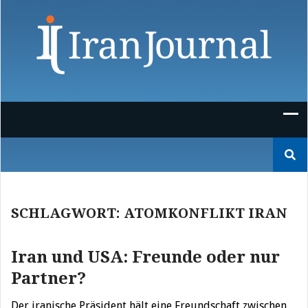
Skip
to
content
Suchen
nach:
SCHLAGWORT:
ATOMKONFLIKT IRAN
Iran und USA: Freunde oder nur
Partner?
Der iranische Präsident hält eine Freundschaft zwischen