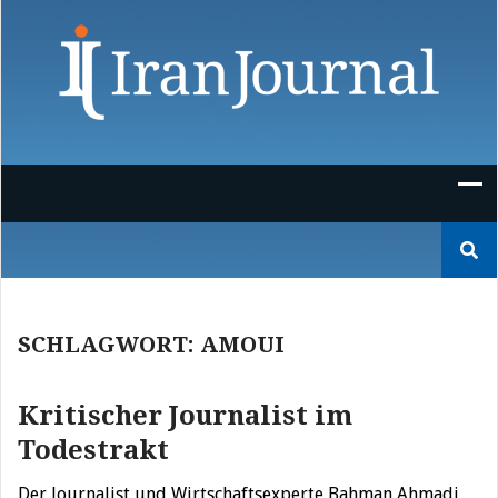
Skip
to
content
Suchen
nach:
SCHLAGWORT:
AMOUI
Kritischer Journalist im
Todestrakt
Der Journalist und Wirtschaftsexperte Bahman Ahmadi