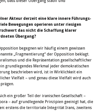
en, dass dieser Übergang stabil und
lner Akteur derzeit eine klare innere Führungs-
iele Bewegungen operieren unter riesigen
Erschwert das nicht die Schaffung klarer
ordneten Übergang?
 Opposition begegnen wir häufig einem gewissen
enannte „Fragmentierung“ der Opposition beklagt.
uralismus und die Repräsentation gesellschaftlicher
st ein grundlegendes Merkmal jeder demokratischen
erung beschrieben wird, ist in Wirklichkeit ein
licher Vielfalt – und genau diese Vielfalt wird auch
 prägen.
 sich ein großer Teil der iranischen Gesellschaft –
pora – auf grundlegende Prinzipien geeinigt hat, die
n: erstens die territoriale Integrität Irans, zweitens