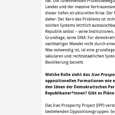
hat. Die zunehmenden Protestbewegunge
Landes und der massive Vertrauensve
dieser tiefen strukturellen Krise. Der 
daher: Der Kern des Problems ist nich
solchen Systems letztlich austauschba
Republik selbst – seine Institutionen
Grundlage, seine DNA. Für demokratis
nachhaltiger Wandel nicht durch eine
Was notwendig ist, ist eine grundleg
säkularen und rechtsstaatlichen Syst
Bevölkerung bezieht.
Welche Rolle sieht das
Iran Prosper
oppositionellen Formationen wie 
den Ideen der Demokratischen Par
Republikaner*innen? Gibt es Plän
Das Iran Prosperity Project (IPP) vers
bestehenden Oppositionsgruppen. Sein 