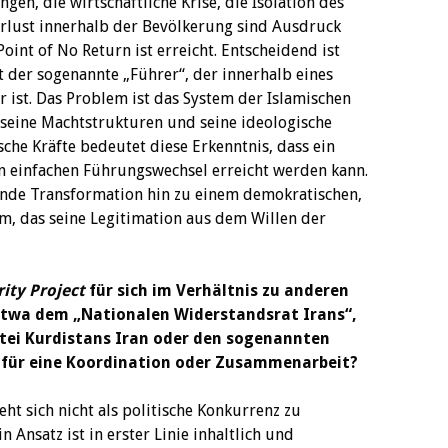
n, die wirtschaftliche Krise, die Isolation des
rlust innerhalb der Bevölkerung sind Ausdruck
Point of No Return ist erreicht. Entscheidend ist
t der sogenannte „Führer“, der innerhalb eines
r ist. Das Problem ist das System der Islamischen
, seine Machtstrukturen und seine ideologische
che Kräfte bedeutet diese Erkenntnis, dass ein
n einfachen Führungswechsel erreicht werden kann.
ende Transformation hin zu einem demokratischen,
em, das seine Legitimation aus dem Willen der
ity Project
für sich im Verhältnis zu anderen
etwa dem „Nationalen Widerstandsrat Irans“,
tei Kurdistans Iran oder den sogenannten
e für eine Koordination oder Zusammenarbeit?
teht sich nicht als politische Konkurrenz zu
Ansatz ist in erster Linie inhaltlich und