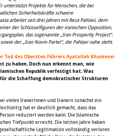
Er unterstützt Projekte für Menschen, die bei
aatlichen Sicherheitskräfte schwere
sta arbeitet seit drei Jahren mit Reza Pahlavi, dem
iner der Schlüsselfiguren der iranischen Opposition,
angsplan, das sogenannte „Iran Prosperity Project“.
sowie der „Iran Novin Partei“, die Pahlavi nahe steht.
er Tod des Obersten Führers Ayatollah Khamenei
ht zu haben. Doch nun erkennt man, wie
lamischen Republik verfestigt hat. Was
e für die Schaffung demokratischer Strukturen
ei vielen Iranerinnen und Iranern zunächst ein
leichzeitig hat er deutlich gemacht, dass das
 Person reduziert werden kann. Die Islamische
schen Tiefpunkt erreicht. Die letzten Jahre haben
gesellschaftliche Legitimation vollständig verloren