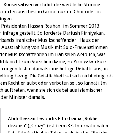
 Konservativen verführt die weibliche Stimme
n dürfen aus diesem Grund nur im Chor oder in
ingen.
 Präsidenten Hassan Rouhani im Sommer 2013
infrage gestellt. So forderte Dariush Pirniyakan,
rbands iranischer Musikschaffender „Haus der
iche Ausstrahlung von Musik mit Solo-Frauenstimmen
 der Musikschaffenden im Iran seien weiblich, was
litik nicht zum Vorschein käme, so Pirniyakan kurz
erungen lösten damals eine heftige Debatte aus, in
llung bezog: Die Geistlichkeit sei sich nicht einig, ob
m Recht erlaubt oder verboten sei, so Jannati. Im
 auftreten, wenn sie sich dabei aus islamischer
o der Minister damals.
Abdolhassan Davoudis Filmdrama „Rokhe
divaneh“ („Crazy“ ) ist beim 33. Internationalen
Fajr-Filmfestival in Teheran als bester Film des