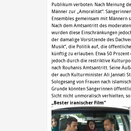
Publikum verboten. Nach Meinung der
Männer zur „Amoralität“. Sängerinne
Ensembles gemeinsam mit Männern s
Nach dem Amtsantritt des moderaten
wurden diese Einschränkungen jedoch 
der damalige Vorsitzende des Dachve
Musik“, die Politik auf, die öffentl
künftig zu erlauben. Etwa 50 Prozent
jedoch durch die restriktive Kulturpo
nach Rouhanis Amtsantritt. Seine Äuß
der auch Kulturminister Ali Jannati Ste
Sologesang von Frauen nach islamische
Grunde könnten Sängerinnen öffentlich
Sicht nicht unmoralisch verhielten, s
„Bester iranischer Film“