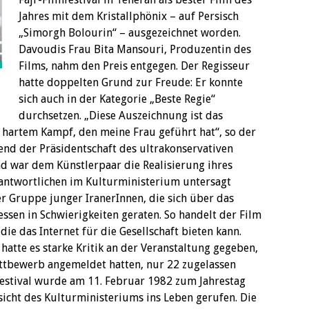
Jahres mit dem Kristallphönix – auf Persisch
„Simorgh Bolourin“ – ausgezeichnet worden.
Davoudis Frau Bita Mansouri, Produzentin des
Films, nahm den Preis entgegen. Der Regisseur
hatte doppelten Grund zur Freude: Er konnte
sich auch in der Kategorie „Beste Regie“
durchsetzen. „Diese Auszeichnung ist das
 hartem Kampf, den meine Frau geführt hat“, so der
end der Präsidentschaft des ultrakonservativen
war dem Künstlerpaar die Realisierung ihres
antwortlichen im Kulturministerium untersagt
er Gruppe junger IranerInnen, die sich über das
essen in Schwierigkeiten geraten. So handelt der Film
ie das Internet für die Gesellschaft bieten kann.
 hatte es starke Kritik an der Veranstaltung gegeben,
ettbewerb angemeldet hatten, nur 22 zugelassen
festival wurde am 11. Februar 1982 zum Jahrestag
sicht des Kulturministeriums ins Leben gerufen. Die