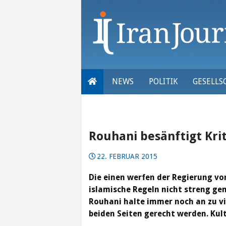
Skip
to
content
NEWS
POLITIK
GESELLS
Rouhani besänftigt Kri
22. FEBRUAR 2015
D
ie einen werfen der Regierung v
islamische Regeln nicht streng ge
Rouhani halte immer noch an zu vi
beiden Seiten gerecht werden. Kul