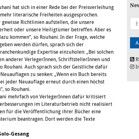
New
ani hat sich in einer Rede bei der Preisverleihung
mehr literarische Freiheiten ausgesprochen.
 gewisse Richtlinien aufstellen, die unsere
erheit oder unsere Heiligtümer betreffen. Aber es
dazu kommen“, so Rouhani. In der Frage, welche
geben werden dürfen, sprach sich der
branchenkundige Expertise einzuholen: „Bei solchen
 anderer VerlegerInnen, SchriftstellerInnen und
R
o Rouhani. Auch sprach sich der Geistliche dafür
I
 Neuauflagen zu senken: „Wenn ein Buch bereits
t bei jeder Neuauflage erneut durch einen höchst
, so Rouhani.
ni mehrfach von VerlegerInnen dafür kritisiert
rbesserungen im Literaturbetrieb nicht realisiert
en für die Veröffentlichung ihrer Bücher eine
erium beantragen. Dort werden die Texte
 Solo-Gesang