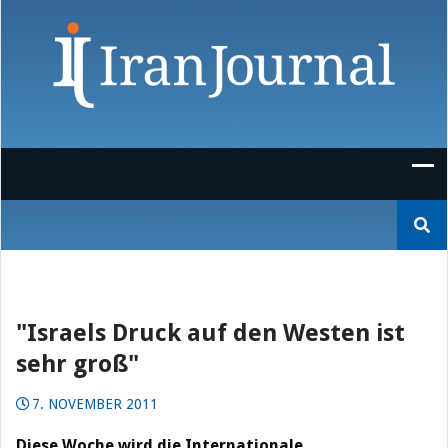
Skip
to
content
Suchen
nach:
"Israels Druck auf den Westen ist
sehr groß"
7. NOVEMBER 2011
Diese Woche wird die Internationale