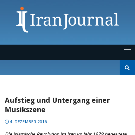
Skip
to
content
Suchen
nach:
Aufstieg und Untergang einer
Musikszene
4. DEZEMBER 2016
Die islamische Revolution im Iran im Jahr 1979 bedeutete