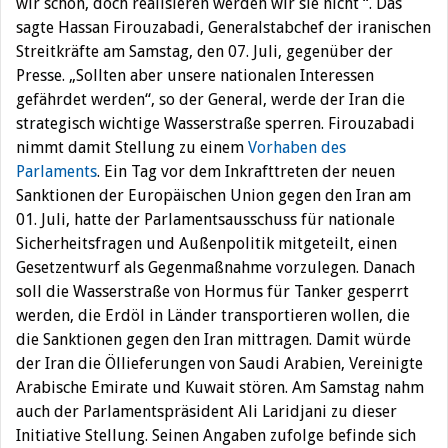
wir schon, doch realisieren werden wir sie nicht “. Das
sagte Hassan Firouzabadi, Generalstabchef der iranischen
Streitkräfte am Samstag, den 07. Juli, gegenüber der
Presse. „Sollten aber unsere nationalen Interessen
gefährdet werden“, so der General, werde der Iran die
strategisch wichtige Wasserstraße sperren. Firouzabadi
nimmt damit Stellung zu einem
Vorhaben des
Parlaments
. Ein Tag vor dem Inkrafttreten der neuen
Sanktionen der Europäischen Union gegen den Iran am
01. Juli, hatte der Parlamentsausschuss für nationale
Sicherheitsfragen und Außenpolitik mitgeteilt, einen
Gesetzentwurf als Gegenmaßnahme vorzulegen. Danach
soll die Wasserstraße von Hormus für Tanker gesperrt
werden, die Erdöl in Länder transportieren wollen, die
die Sanktionen gegen den Iran mittragen. Damit würde
der Iran die Öllieferungen von Saudi Arabien, Vereinigte
Arabische Emirate und Kuwait stören. Am Samstag nahm
auch der Parlamentspräsident Ali Laridjani zu dieser
Initiative Stellung. Seinen Angaben zufolge befinde sich