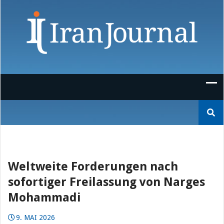
Skip
to
content
Suchen
nach:
Weltweite Forderungen nach
sofortiger Freilassung von Narges
Mohammadi
9. MAI 2026