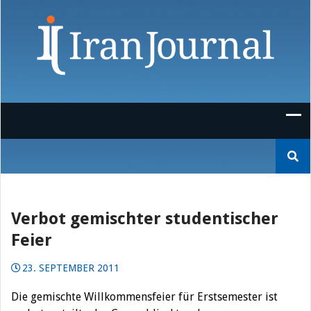
Skip
to
content
Suchen
nach:
Verbot gemischter studentischer
Feier
23. SEPTEMBER 2011
Die gemischte Willkommensfeier für Erstsemester ist