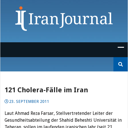
Skip
to
content
Suchen
nach:
121 Cholera-Fälle im Iran
23. SEPTEMBER 2011
Laut Ahmad Reza Farsar, Stellvertretender Leiter der
Gesundheitsabteilung der Shahid Beheshti Universität in
Teheran, sollen im laufenden iranischen Jahr (seit 21.